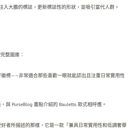
ndre 那樣注入大膽的標誌，更新標誌性的形狀，並吸引當代人群。
查看完整圖庫：
 字徽標——非常適合那些喜歡一眼就能認出且注重日常實用性
seBlog 重點介紹的 Bauletto 款式相呼應
。
袋愛好者所描述的那樣，它是一款「兼具日常實用性和低調奢華