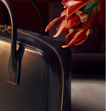
配件
背包
轟炸機
靴子和踝靴
全部
公事包和筆記型電腦支
開拓者
運動鞋
全部
架
單肩包
大衣
肩膀/高跟鞋/高跟鞋
錢包
轟炸機
靴子
領帶和領結
斜背包/肩背包
斜背包
一點
公寓
圍巾、帽子和手套
大衣
球鞋
圍巾、帽子和手套
都
手包
夾克/西裝外套
莫卡西尼/莫卡辛鞋
皇冠
又
繫帶鞋
小皮具
又
球鞋
襪子
針織品
莫卡西尼/莫卡辛鞋
錢包
針織品
涼鞋
眼鏡
外套
涼鞋
皇冠
內衣
運動鞋
珠寶首飾
襯衫
高科技配件
外套
小皮具
適合
襪子
襯衫
手錶
上衣
珠寶首飾
上衣
褲子
眼鏡
褲子
手錶
裙子