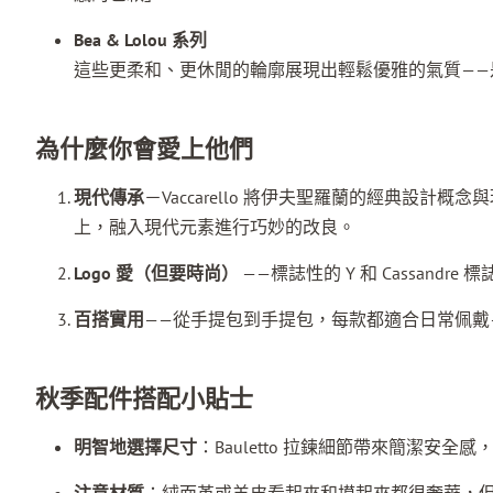
Bea & Lolou 系列
這些更柔和、更休閒的輪廓展現出輕鬆優雅的氣質——
為什麼你會愛上他們
現代傳承
－Vaccarello 將伊夫聖羅蘭的經典設
上，融入現代元素進行巧妙的改良。
Logo 愛（但要時尚）
——標誌性的 Y 和 Cassan
百搭實用
——從手提包到手提包，每款都適合日常佩戴
秋季配件搭配小貼士
明智地選擇尺寸
：Bauletto 拉鍊細節帶來簡潔