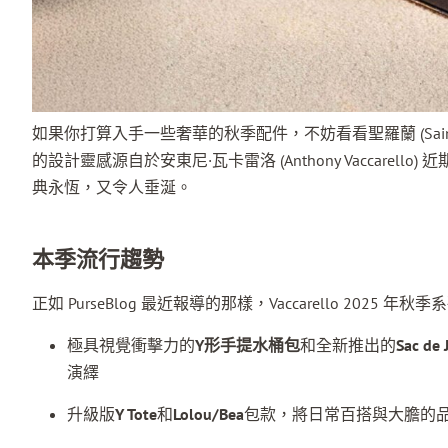
如果你打算入手一些奢華的秋季配件，不妨看看聖羅蘭 (Saint
的設計靈感源自於安東尼·瓦卡雷洛 (Anthony Vaccare
典永恆，又令人垂涎。
本季流行趨勢
正如 PurseBlog 最近報導的那樣，Vaccarello 20
極具視覺衝擊力的
Y形手提水桶包
和全新推出的
Sac de 
演繹
升級版
Y Tote
和
Lolou/Bea
包款，將日常百搭與大膽的