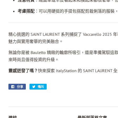
注意材質
：絨面革或羊皮看起來和摸起來都很奢華，
考慮搭配
：可以用硬挺的手提包搭配剪裁俐落的服裝
精心挑選的 SAINT LAURENT 系列捕捉了 Vaccarel
魅力與實用奢華的完美融合。
無論你是被 Bauletto 精緻的輪廓所吸引，還是準備駕
來時尚且值得投資的升級。
靈感迸發了嗎？
快來探索 ItalyStation 的 SAINT LAURENT
分享
在
鳴叫
在
臉
Twitter
書
上
上
發
分
推
享
文