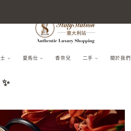
男士
愛馬仕
香奈兒
二手
關於我們
新品）
025年春夏（新品）
包包
全部
愛馬仕
 ✨
024秋冬季
配件
柏金包袋
腰帶和搭扣
香奈兒
新品上市）
024春夏（新品上市）
鞋
Kelly 包袋
手鍊
路易威登
包包
錢包和小皮具
全部
全部
其他
圍巾和絲綢
其他
衣服
分離器
全部
背包
全部
其他
鞋
購物
沙灘裝
全部
手拿包、腰包和旅行包
沙灘裝
全部