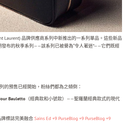
 Laurent) 品牌供應商系列中新推出的一系列單品。這些新品
llo) 近期發布的秋季系列——該系列已被譽為“令人著迷”——它們既經
25 年秋季系列的預售已經開始，粉絲們都為之傾倒：
Jour Bauletto
（經典款和小號款）——聖羅蘭經典款式的現代
品牌標誌完美融合
Sains Ed
+9
PurseBlog
+9
PurseBlog
+9