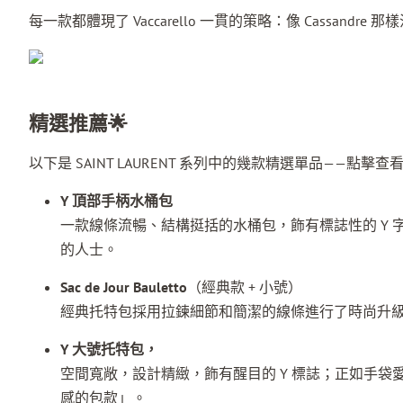
每一款都體現了 Vaccarello 一貫的策略：像 Cassa
精選推薦🌟
以下是 SAINT LAURENT 系列中的幾款精選單品——點擊
Y 頂部手柄水桶包
一款線條流暢、結構挺括的水桶包，飾有標誌性的 Y
的人士。
Sac de Jour Bauletto
（經典款 + 小號）
經典托特包採用拉鍊細節和簡潔的線條進行了時尚升級，與 Pur
Y 大號托特包，
空間寬敞，設計精緻，飾有醒目的 Y 標誌；正如手
感的包款」
。