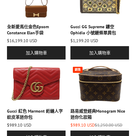
Gucci GG Supreme 鏤空
全新愛馬仕金色Epsom
Ophidia 小號鏈條單肩包
Constance Elan手袋
$1,199.20 USD
$16,199.10 USD
加入購物車
加入購物車
銷售
Gucci 紅色 Marmont 絎縫人字
路易威登經典Monogram Nice
紋皮革迷你包
迷你化妝箱
$989.10 USD
$989.10 USD
$1,250.00 USD