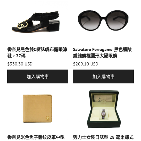
香奈兒黑色雙C標誌帆布露跟涼
Salvatore Ferragamo 黑色醋酸
鞋，37碼
纖維鏡框圓形太陽眼鏡
$330.30 USD
$209.10 USD
加入購物車
加入購物車
香奈兒米色魚子醬紋皮革中型
勞力士女裝日誌型 28 毫米蠔式