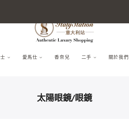
男士
愛馬仕
香奈兒
二手
關於我們
新品）
025年春夏（新品）
包包
全部
愛馬仕
024秋冬季
配件
柏金包袋
腰帶和搭扣
香奈兒
新品上市）
024春夏（新品上市）
鞋
Kelly 包袋
手鍊
路易威登
太陽眼鏡/眼鏡
包包
錢包和小皮具
全部
全部
其他
圍巾和絲綢
其他
衣服
分離器
全部
背包
全部
其他
鞋
購物
沙灘裝
全部
手拿包、腰包和旅行包
沙灘裝
全部