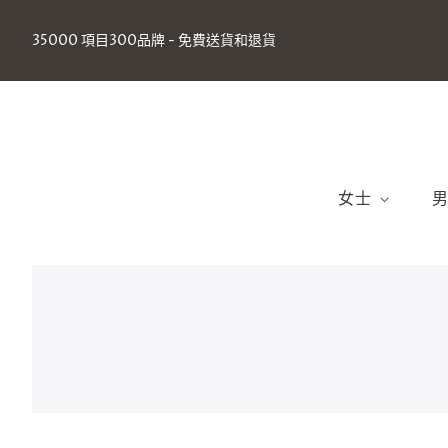
35000 項目300品牌 - 免費送貨和退貨
女士
2025年春夏（
2
2024秋冬季
2
2024春夏（
2
包包
衣服
鞋