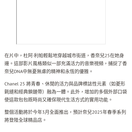
在片中，杜阿·利帕輕鬆地穿越城市街道，香奈兒25在她身
邊。這部影片風格類似一部充滿活力的音樂視頻，捕捉了香
奈兒DNA中無憂無慮的精神和永恆的優雅。
Chanel 25 將青春、休閒的活力與品牌標誌性元素（如菱形
氈縫和經典鎖鏈帶）融為一體。此外，增加的多個外部口袋
使這款包包既時尚又確保現代生活方式的實用功能。
整個活動將於今年3月全面推出，預計奈兒2025年春季系列
將登陸全球精品店。