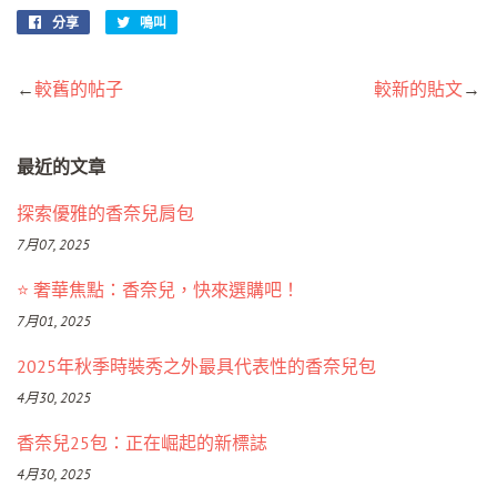
分享
在
鳴叫
在
臉
Twitter
書
上
←
較舊的帖子
較新的貼文
→
上
發
分
推
享
文
最近的文章
探索優雅的香奈兒肩包
7月07, 2025
⭐ 奢華焦點：香奈兒，快來選購吧！
7月01, 2025
2025年秋季時裝秀之外最具代表性的香奈兒包
4月30, 2025
香奈兒25包：正在崛起的新標誌
4月30, 2025