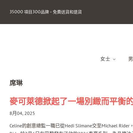
35000 項目300品牌 - 免費送貨和退貨
女士
2025年春夏（
2
席琳
2024秋冬季
2
2024春夏（
2
麥可萊德掀起了一場別緻而平衡
包包
8月04, 2025
衣服
Celine的創意總監一職已從Hedi Slimane交至Micha
鞋