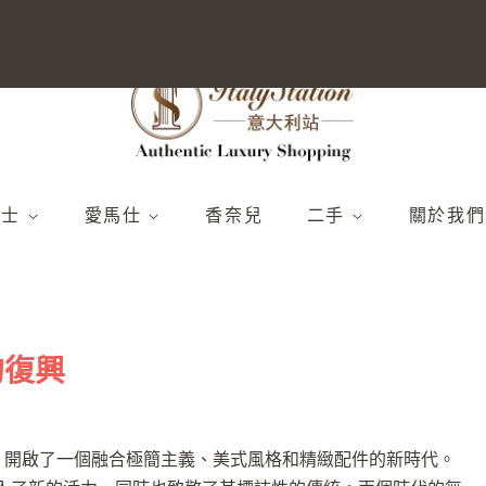
男士
愛馬仕
香奈兒
二手
關於我們
新品）
025年春夏（新品）
包包
全部
愛馬仕
024秋冬季
配件
柏金包袋
腰帶和搭扣
香奈兒
新品上市）
024春夏（新品上市）
鞋
Kelly 包袋
手鍊
路易威登
的復興
包包
錢包和小皮具
全部
全部
其他
圍巾和絲綢
其他
衣服
分離器
全部
背包
全部
其他
el Rider，開啟了一個融合極簡主義、美式風格和精緻配件的新時代。
鞋
購物
沙灘裝
全部
手拿包、腰包和旅行包
沙灘裝
全部