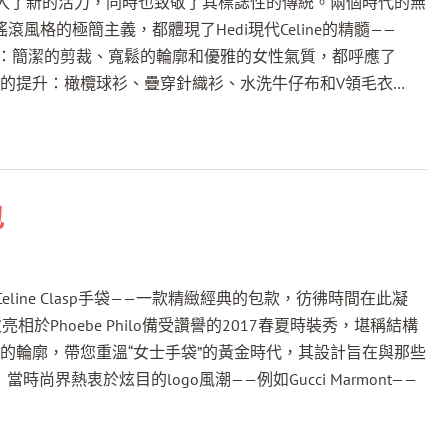
品牌注入了新的活力，同時也致敬了其標誌性的傳統。兩個時代的無
配件
背包
轟炸機
靴子和踝靴
全部
公事包和筆記型電腦支
開拓者
運動鞋
全部
滾風格的極簡主義，都體現了Hedi現代Celine的精髓——
架
單肩包
大衣
肩膀/高跟鞋/高跟鞋
錢包
轟炸機
靴子
領帶和領結
承重現：簡潔的剪裁、寬鬆的輪廓和優雅的女性氣質，都呼應了
斜背包/肩背包
美式學院風的提升：橄欖球衫、疊穿針織衫、水洗牛仔布和V領毛衣…
斜背包
一點
公寓
圍巾、帽子和手套
大衣
球鞋
圍巾、帽子和手套
都
手包
夾克/西裝外套
莫卡西尼/莫卡辛鞋
皇冠
又
繫帶鞋
小皮具
又
球鞋
襪子
針織品
莫卡西尼/莫卡辛鞋
錢包
針織品
涼鞋
眼鏡
外套
涼鞋
皇冠
包
內衣
運動鞋
珠寶首飾
襯衫
高科技配件
外套
小皮具
適合
襪子
line Clasp手袋——一款精緻經典的包款，彷彿時間在此凝
襯衫
手錶
上衣
珠寶首飾
亮相於Phoebe Philo備受讚譽的2017春夏時裝秀，堪稱結構
上衣
褲子
眼鏡
的輪廓，帶您重溫“女士手袋”的黃金時代，其設計旨在與那些
尚界熱衷於炫目的logo風潮——例如Gucci Marmont——
褲子
手錶
裙子