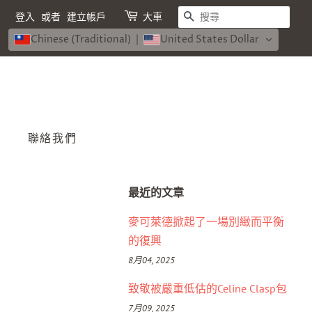
搜尋
登入
或者
建立帳戶
大車
Chinese (Traditional)
United States Dollar
聯絡我們
最近的文章
麥可萊德掀起了一場別緻而平衡
的復興
8月04, 2025
致敬被嚴重低估的Celine Clasp包
7月09, 2025