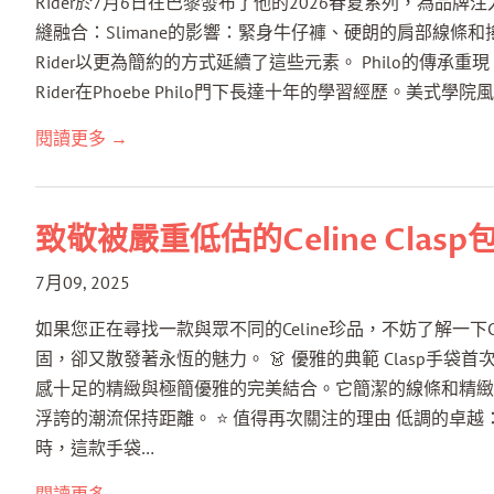
Rider於7月6日在巴黎發布了他的2026春夏系列，為
配件
縫融合：Slimane的影響：緊身牛仔褲、硬朗的肩部線條和搖
Rider以更為簡約的方式延續了這些元素。 Philo的傳
Rider在Phoebe Philo門下長達十年的學習經歷。
閱讀更多 →
致敬被嚴重低估的Celine Clasp
7月09, 2025
如果您正在尋找一款與眾不同的Celine珍品，不妨了解一下Ce
固，卻又散發著永恆的魅力。 👗 優雅的典範 Clasp手袋首次
感十足的精緻與極簡優雅的完美結合。它簡潔的線條和精緻
浮誇的潮流保持距離。 ⭐ 值得再次關注的理由 低調的卓越：當時
時，這款手袋…